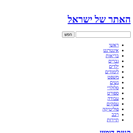
האתר של ישראל
ראשי
אינטרנט
בריאות
גברים
ילדים
לימודים
משפט
נשים
סלולרי
ספורט
עבודה
עסקים
פוליטיקה
רכב
תיירות
קניית דומיין