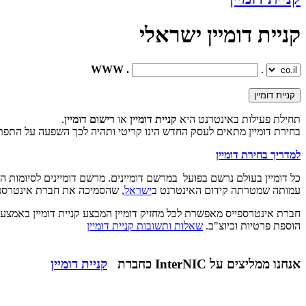
קניית דומיין ישראלי
. WWW
.
תחילת פעילות באינטרנט היא
קניית דומיין
או
רישום דומיין
.
בחירת דומיין מתאים לעסק החדש הינו קריטי ותהיה לכך השפעה על התפ
למדריך בחירת דומיין
כל דומיין בעולם נרשם בפועל במרשם דומיינים. מרשם דומיינים לסיומות השונות מתמנה ע"י גוף בינלא
עמותה שמטרתה קידום האינטרנט ב
ישראל
, שהסמיכה את חברת אינטרספיי
חברת אינטרספייס מאפשרת לכל מחזיק דומיין המבצע קניית דומיין באמצעות
הוספת פרטיות וכיוצ"ב.
שאלות ותשובות קניית דומיין
אנחנו ממליצים על InterNIC כחברת
קניית דומיין