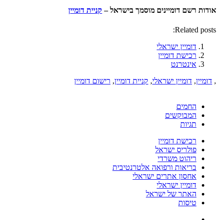
אודות רשם דומיינים מוסמך בישראל –
קניית דומיין
Related posts:
דומיין ישראלי
רכישת דומיין
אינטרנט
,
דומיין
,
דומיין ישראלי
,
קניית דומיין
,
רישום דומיין
החמים
המבוקשים
תגיות
רכישת דומיין
פולריס ישראל
ריהוט משרדי
בריאות ורפואה אלטרנטיבית
אחסון אתרים ישראלי
דומיין ישראלי
האתר של ישראל
טיסות